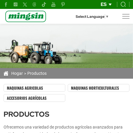
Productos
ES
Agrícolas
Select Language
▼
de
Alta
Tecnología
para
la
Mejora
Hogar
Productos
de
MAQUINAS AGRICOLAS
MAQUINAS HORTICULTURALES
tu
ACCESORIOS AGRÍCOLAS
Productividad
PRODUCTOS
Ofrecemos una variedad de productos agrícolas avanzados para