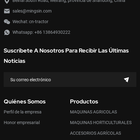
Beihai South Road, Weifang, provincia de Shandong, China
arrozales, cosechar, sembrar,
cavar zanjas, transportar,
sales@mingsin.com
etc., siempre que se le
instalen los implementos o
Wechat: cn-tractor
accesorios agrícolas
Whatsapp:
+86 13864930222
adecuados. Además, se
utiliza ampliamente como
fuente de energía
Suscríbete A Nosotros Para Recibir Las Últimas
estacionaria para drenaje e
irrigación a pequeña escala,
Noticias
aspersión, trilla de grano,
desmotado de algodón,
molienda de harina, corte de
forraje, etc.
Quiénes Somos
Productos
Perfil de la empresa
MAQUINAS AGRICOLAS
Honor empresarial
MAQUINAS HORTICULTURALES
ACCESORIOS AGRÍCOLAS