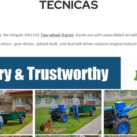
TÉCNICAS
), the Mingsin
MX111D
Two-wheel Tractor
stands out with unparalleled versat
tions - gear-driven, splined shaft, and dual belt-driven systems (engine/reducer 