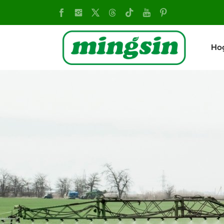
Motocultor
chino:
Ho
equipo
agrícola
versátil