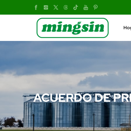
Shandong
Mingsin
Ho
Machinery
(Group)
Co.,
Ltd.
ACUERDO DE PR