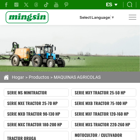
Productos
ES
Agrícolas
Select Language
▼
de
Alta
Tecnología
para
la
Mejora
Hogar
Productos
MAQUINAS AGRICOLAS
de
SERIE MS MINITRACTOR
SERIE MXY TRACTOR 25-50 HP
tu
SERIE MXE TRACTOR 25-70 HP
SERIE MXB TRACTOR 75-100 HP
Productividad
SERIE MXD TRACTOR 90-130 HP
SERIE MXF TRACTOR 120-160 HP
SERIE MXC TRACTOR 180-200 HP
SERIE MXS TRACTOR 220-260 HP
MOTOCULTOR / CULTIVADOR
TRACTOR ORUGA