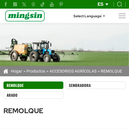
Remolques
ES
del
Select Language
▼
Cultivador
de
Alta
Calidad
para
Trabajos
Hogar
Productos
ACCESORIOS AGRÍCOLAS
REMOLQUE
Agrícolas
REMOLQUE
SEMBRADORA
Eficientes
ARADO
REMOLQUE