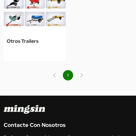
cosechas y herramientas en
serie y opcionales. Están
terrenos agrícolas.
disponibles en varias
versiones de carga útil.
Otros Trailers
1
Contacte Con Nosotros