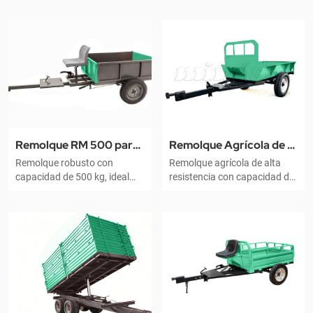
Remolque RM 500 para
Remolque Agrícola de 1
Remolque robusto con
Remolque agrícola de alta
Motocultor de Servicio
Tonelada para
capacidad de 500 kg, ideal
resistencia con capacidad de
Pesado
Motocultores
para motocultores. Equipado
1.000 kg, diseñado para
con frenos mecánicos y
motocultores chinos. Cuenta
paneles laterales
con chasis de acero
desmontables para facilitar la
reforzado y frenos mecánicos
carga.
para un transporte rural
seguro.