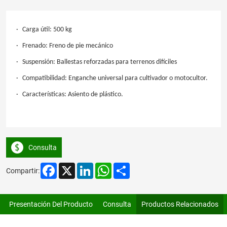
·
Carga útil: 500 kg
·
Frenado: Freno de pie mecánico
·
Suspensión: Ballestas reforzadas para terrenos difíciles
·
Compatibilidad: E
nganche universal para cultivador o motocultor
.
·
Características: Asiento de plástico.
Consulta
Facebook
X
LinkedIn
WhatsApp
Share
Compartir:
Presentación Del Producto
Consulta
Productos Relacionados