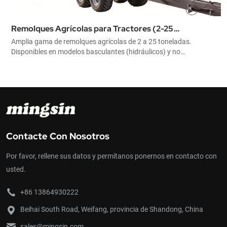
ctores (2-25
Remolque Del Timón
de 2 a 25 toneladas.
Los remolques cumplen los requisitos m
hidráulicos) y no
seguridad, flexibilidad y durabilidad. 
arandillas altas. La mejor
gama de equipamientos de serie y opci
profesional.
en varias versiones de carga útil.
Contacte Con Nosotros
Por favor, rellene sus datos y permítanos ponernos en contacto con
usted.
+86 13864930222
Beihai South Road, Weifang, provincia de Shandong, China
sales@mingsin.com