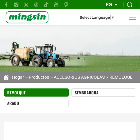
Remolque
ES
Agrícola
Select Language
▼
RM
500
para
Motocultores
Hogar
Productos
ACCESORIOS AGRÍCOLAS
REMOLQUE
REMOLQUE
SEMBRADORA
ARADO