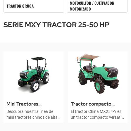
MOTOCULTOR / CULTIVADOR
TRACTOR ORUGA
MOTORIZADO
SERIE MXY TRACTOR 25-50 HP
Mini Tractores
Tractor compacto
Descubra nuestra línea de
El tractor China MX254-Y es
Agrícolas Chinos
MX254-Y de China
mini tractores chinos de alta
un tractor compacto versátil
calidad, diseñados para
y confiable, diseñado para
maximizar la eficiencia en
una variedad de tareas