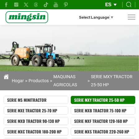
Tractor
ES
Serie
Select Language
▼
MXY:
Potencia
y
Versatilidad
de
25
MAQUINAS
SERIE MXY TRACTOR
Hogar
Productos
AGRICOLAS
25-50 HP
a
50
SERIE MS MINITRACTOR
SERIE MXY TRACTOR 25-50 HP
HP
SERIE MXE TRACTOR 25-70 HP
SERIE MXB TRACTOR 75-100 HP
SERIE MXD TRACTOR 90-130 HP
SERIE MXF TRACTOR 120-160 HP
SERIE MXC TRACTOR 180-200 HP
SERIE MXS TRACTOR 220-260 HP