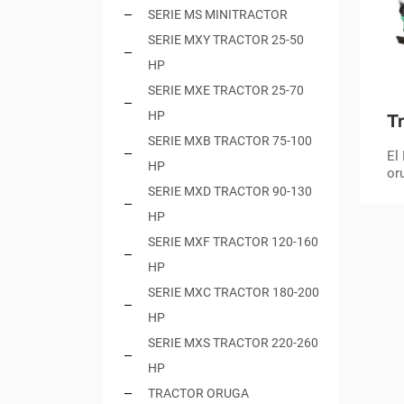
SERIE MS MINITRACTOR
SERIE MXY TRACTOR 25-50
HP
SERIE MXE TRACTOR 25-70
HP
T
SERIE MXB TRACTOR 75-100
c
El
HP
d
or
ba
SERIE MXD TRACTOR 90-130
M
di
HP
ef
en
SERIE MXF TRACTOR 120-160
co
HP
ca
SERIE MXC TRACTOR 180-200
ha
co
HP
tr
SERIE MXS TRACTOR 220-260
te
HP
TRACTOR ORUGA