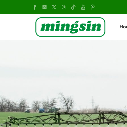
Tractor
Oruga:
Ho
Tracción
y
Estabilidad
Inigualables