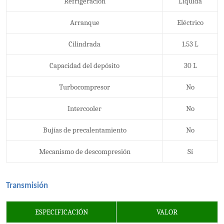
Refrigeración
Líquida
Arranque
Eléctrico
Cilindrada
1.53 L
Capacidad del depósito
30 L
Turbocompresor
No
Intercooler
No
Bujías de precalentamiento
No
Mecanismo de descompresión
Sí
Transmisión
ESPECIFICACIÓN
VALOR