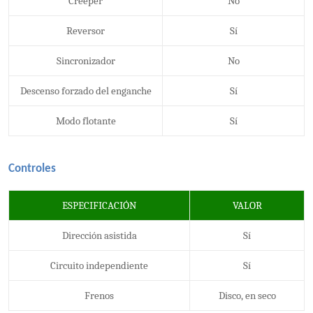
Creeper
No
Reversor
Sí
Sincronizador
No
Descenso forzado del enganche
Sí
Modo flotante
Sí
Controles
ESPECIFICACIÓN
VALOR
Dirección asistida
Sí
Circuito independiente
Sí
Frenos
Disco, en seco