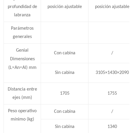
profundidad de
posición ajustable
posición ajustable
labranza
Parámetros
generales
Genial
Con cabina
/
Dimensiones
×
×
(L
An
Al) mm
Sin cabina
3105×1430×2090
Distancia entre
1705
1755
ejes (mm)
Peso operativo
Con cabina
/
mínimo (kg)
Sin cabina
1340