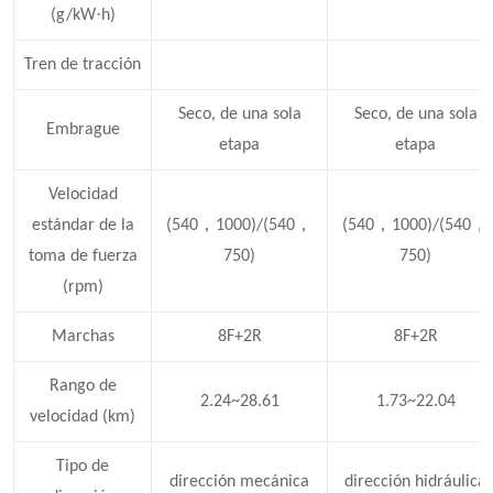
·
(g/kW
h)
Tren de tracción
Seco, de una sola
Seco, de una sola
Embrague
etapa
etapa
Velocidad
，
，
，
，
estándar de la
(540
1000)/
(540
(540
1000)/
(540
toma de fuerza
750)
750)
(rpm)
Marchas
8F+2R
8F+2R
Rango de
2.24~28.61
1.73~22.04
velocidad (km)
Tipo de
dirección mecánica
dirección hidráulica