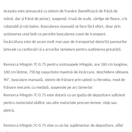
Aceasta este prevazută cu sistem de franâre (beneficiază de frână de
mână, dar și frână de picior), suspensii, trusă de scule, cârlige de fixare, cric
rabatabil și roți balon. Bascularea manuală se face fără efort, doar prin
acționarea unui bolț ce permite bascularea cuvei de transport.
Încărcătura este de acum mult mai ușor de transportat datorită panourilor
laterale cu ranforsări și a arcurilor lamelare pentru susținerea greutății.
Remorca Mingsin 7C-0.75 pentru motosapele Mingsin, are 160 cm lungime,
100 cm lățime, 750 kg capacitate maximă de încărcare, deschidere obloane
°
90
, basculare manuală, sistem de frânare prin saboți cu ferodou, mod de
frânare mecanic cu medală, suspensie pe arc lamerlar.
Remorca Mingsin 7C-0.75 este dotată cu un spațiu de depozitare suficient
pentru materialul săditor sau alte materiale precum lemne, nisip sau
pietriș.
Remorca Mingsin 7C-0.75 vine cu un loc suplimentar de depozitare, aflat