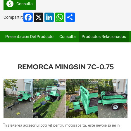
Consulta
Facebook
X
LinkedIn
WhatsApp
Share
Compartir:
Presentación Del Producto
Consulta
Productos Relacionados
REMORCA MINGSIN 7C-0.75
În alegerea accesoriul potrivit pentru motosapa ta, este nevoie să iei în