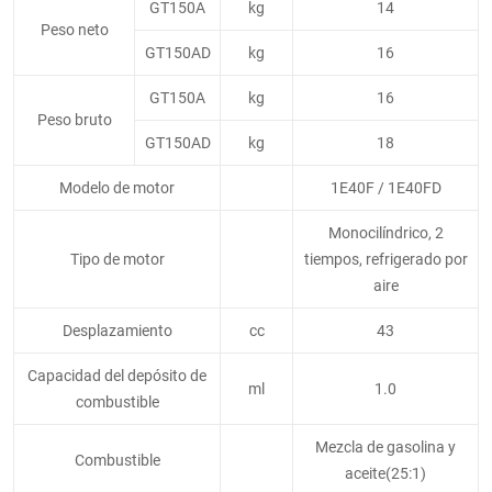
GT150A
kg
14
Peso neto
GT150AD
kg
16
GT150A
kg
16
Peso bruto
GT150AD
kg
18
Modelo de motor
1E40F / 1E40FD
Monocilíndrico, 2
Tipo de motor
tiempos, refrigerado por
aire
Desplazamiento
cc
43
Capacidad del depósito de
ml
1.0
combustible
Mezcla de gasolina y
Combustible
aceite(25:1)