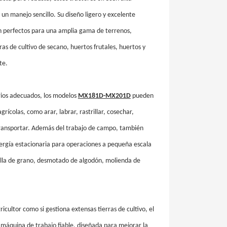
 y un manejo sencillo. Su diseño ligero y excelente
n perfectos para una amplia gama de terrenos,
ras de cultivo de secano, huertos frutales, huertos y
te.
rios adecuados, los modelos
MX181D-MX201D
pueden
grícolas, como arar, labrar, rastrillar, cosechar,
transportar. Además del trabajo de campo, también
ergía estacionaria para operaciones a pequeña escala
rilla de grano, desmotado de algodón, molienda de
icultor como si gestiona extensas tierras de cultivo, el
quina de trabajo fiable, diseñada para mejorar la