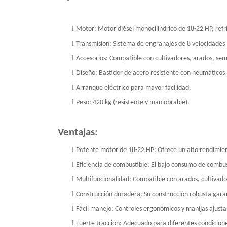
l
Motor: Motor diésel monocilíndrico de 18-22 HP, refr
l
Transmisión: Sistema de engranajes de 8 velocidades 
l
Accesorios: Compatible con cultivadores, arados, s
l
Diseño: Bastidor de acero resistente con neumáticos a
l
Arranque eléctrico para mayor facilidad.
l
Peso: 420 kg (resistente y maniobrable).
Ventajas:
l
Potente motor de 18-22 HP: Ofrece un alto rendimient
l
Eficiencia de combustible: El bajo consumo de combus
l
Multifuncionalidad: Compatible con arados, cultivado
l
Construcción duradera: Su construcción robusta garant
l
Fácil manejo: Controles ergonómicos y manijas ajust
l
Fuerte tracción: Adecuado para diferentes condicione