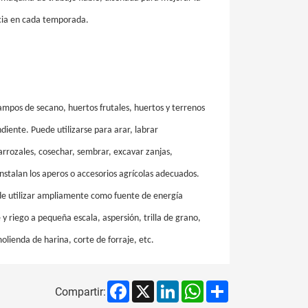
ncia en cada temporada.
campos de secano, huertos frutales, huertos y terrenos
iente. Puede utilizarse para arar, labrar
 arrozales, cosechar, sembrar, excavar zanjas,
e instalan los aperos o accesorios agrícolas adecuados.
e utilizar ampliamente como fuente de energía
 y riego a pequeña escala, aspersión, trilla de grano,
lienda de harina, corte de forraje, etc.
Facebook
X
LinkedIn
WhatsApp
Share
Compartir: