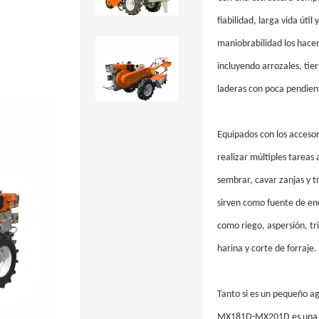
fiabilidad, larga vida útil
maniobrabilidad los hace
incluyendo arrozales, tier
laderas con poca pendien
Equipados con los acceso
realizar múltiples tareas a
sembrar, cavar zanjas y 
sirven como fuente de en
como riego, aspersión, t
harina y corte de forraje.
Tanto si es un pequeño agr
MX181D-MX201D es una má