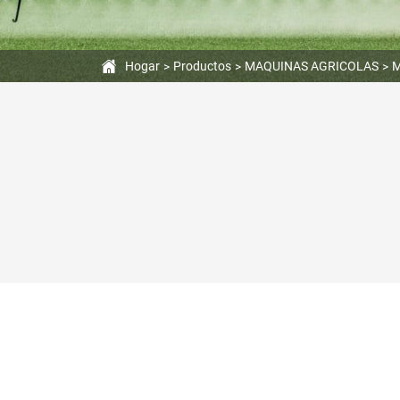
agricultura
a
Hogar
Productos
MAQUINAS AGRICOLAS
M
pequeña
escala