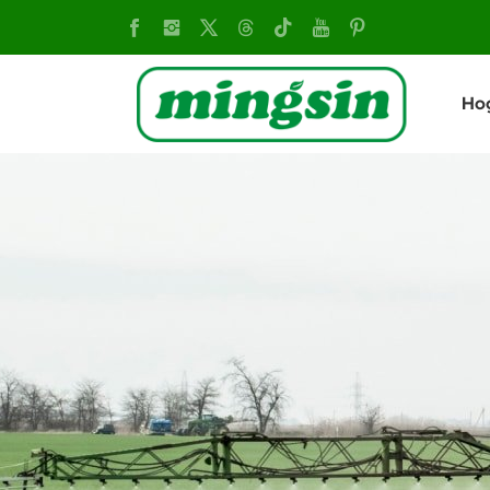
Motocultor
con
Ho
arranque
eléctrico:
la
máquina
ideal
para
la