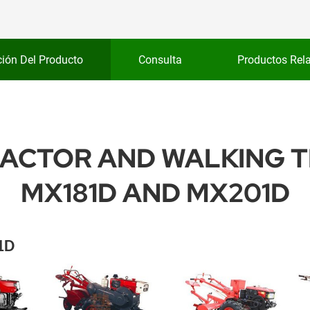
ción Del Producto
Consulta
Productos Rel
ACTOR AND WALKING 
MX181D AND MX201D
1D