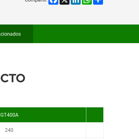
acionados
UCTO
GT400A
240