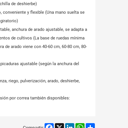
chilla de deshierbe)
o, conveniente y flexible (Una mano suelta se
giratorio)
table, anchura de arado ajustable, se adapta a
entos de cultivos (La base de ruedas mínima
ra de arado viene con 40-60 cm, 60-80 cm, 80-
lpicaduras ajustable (según la anchura del
nza, riego, pulverización, arado, deshierbe,
ión por correa también disponibles:
Facebook
X
LinkedIn
WhatsApp
Share
Compartir: