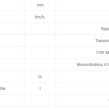
mm
km/h.
Rápi
Transmi
170F Mo
Monocilíndrico, 4 t
cc
ble
l