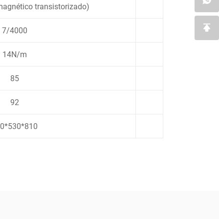
magnético transistorizado)
7/4000
14N/m
85
92
0*530*810