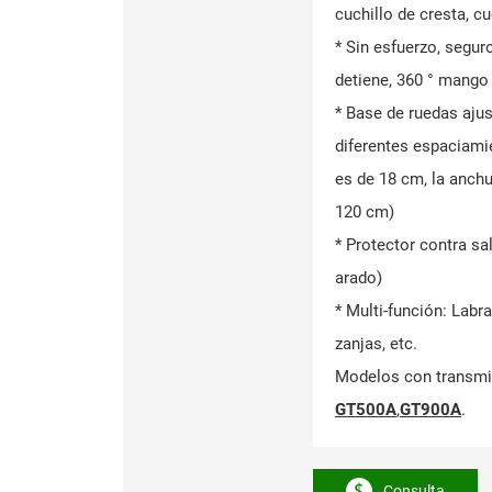
cuchillo de cresta, cu
* Sin esfuerzo, segur
detiene, 360 ° mango 
* Base de ruedas ajus
diferentes espaciami
es de 18 cm, la anchu
120 cm)
* Protector contra sa
arado)
* Multi-función: Labra
zanjas, etc.
Modelos con transmis
GT500A
,
GT900A
.
Consulta