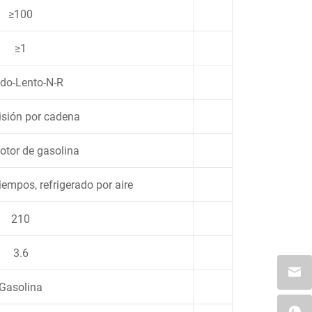
≥100
≥1
do-Lento-N-R
sión por cadena
tor de gasolina
iempos, refrigerado por aire
210
3.6
Gasolina