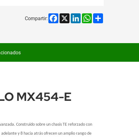
Facebook
X
LinkedIn
WhatsApp
Share
Compartir:
acionados
LO MX454-E
vanzada. Construido sobre un chasis TE reforzado con
a adelante y 8 hacia atrás ofrecen un amplio rango de