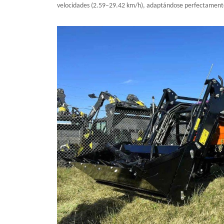
velocidades (2.59–29.42 km/h), adaptándose perfectamente a