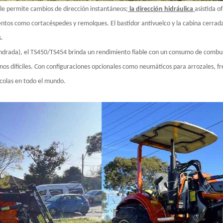
ttle permite cambios de dirección instantáneos;
la dirección hidráulica
asistida o
tos como cortacéspedes y remolques. El bastidor antivuelco y la cabina cerrada
s.
ndrada), el TS450/TS454 brinda un rendimiento fiable con un consumo de combust
os difíciles. Con configuraciones opcionales como neumáticos para arrozales, fren
ícolas en todo el mundo.