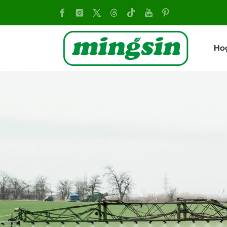
Tractor
de
Ho
Ruedas
Chino
MX454-
E
-
Potente
y