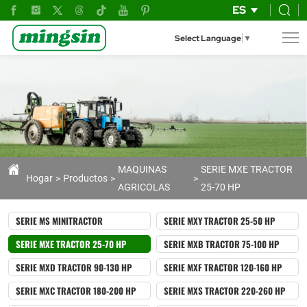
Tractor
ES
Agrícola
Select Language
▼
MX354-
E
de
35HP
con
Tracción
MAQUINAS
SERIE MXE TRACTOR
Hogar
Productos
AGRICOLAS
25-70 HP
4x4
y
SERIE MS MINITRACTOR
SERIE MXY TRACTOR 25-50 HP
Certificación
SERIE MXE TRACTOR 25-70 HP
SERIE MXB TRACTOR 75-100 HP
OCDE/CE
SERIE MXD TRACTOR 90-130 HP
SERIE MXF TRACTOR 120-160 HP
SERIE MXC TRACTOR 180-200 HP
SERIE MXS TRACTOR 220-260 HP