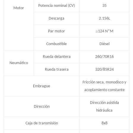
Potencia nominal (CV)
35
Motor
Descarga
2.156L
≥
Par motor
124 N*M
Combustible
Diésel
Rueda delantera
260/70R16
Neumático
Rueda trasera
320/85R24
Fricción seca, monodisco y
Embrague
acoplamiento constante
Dirección asistida
Dirección
hidráulica
Caja de transmisión
8x8