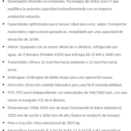
Desempeño eficiente en emisiones: Tecnología de motor Euro V que
equilibra la potente capacidad turboalimentada con un impacto
ambiental reducido.
Capacidades optimizadas para tareas: Ideal para arar, segar, transportar
materiales y operaciones ganaderas, respaldado por una capacidad de
elevación de 16 kN.
Motor: Equipado con un motor diésel de 4 cilindros, refrigerado por
agua, de 4 tiempos (Modelo 4105) que entrega 66.15 kW a 2400 rpm.
Transmisión: Ofrece 12 marchas hacia adelante y 12 marchas hacia
atrás.
Embrague: Embrague de doble etapa para una operación suave.
Dirección: Dirección asistida hidráulica para una fácil maniobrabilidad.
PTO: PTO semi-independiente con velocidades de 540/1000 rpm, con una
estría rectangular F35 de 6 dientes.
Dimensiones: Mide 4050 mm de largo (incluyendo el lastre delantero),
1830 mm de ancho y 2660 mm de alto (hasta el conducto de escape).
Peso y tracción: Peso estructural de 2825 kg.
Neumáticos (opcional): 8.3-24/16.9-30; 12.4-24/18.4-30; neumáticos