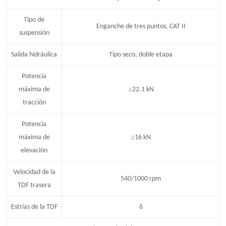
Tipo de
Enganche de tres puntos, CAT II
suspensión
Salida hidráulica
Tipo seco, doble etapa
Potencia
≥
máxima de
22
.
1
k
N
tracción
Potencia
≥
máxima de
16 kN
elevación
Velocidad de la
540/1000 rpm
TDF trasera
Estrías de la TDF
6