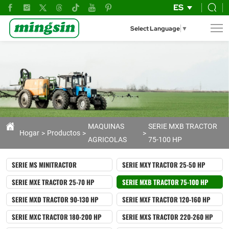
Tractor
ES
agrícola
Select Language
▼
MX904-
B
de
90
hp
con
MAQUINAS
SERIE MXB TRACTOR
Hogar
Productos
AGRICOLAS
75-100 HP
transmisión
12F+12R
SERIE MS MINITRACTOR
SERIE MXY TRACTOR 25-50 HP
y
SERIE MXE TRACTOR 25-70 HP
SERIE MXB TRACTOR 75-100 HP
dirección
SERIE MXD TRACTOR 90-130 HP
SERIE MXF TRACTOR 120-160 HP
hidráulica
SERIE MXC TRACTOR 180-200 HP
SERIE MXS TRACTOR 220-260 HP