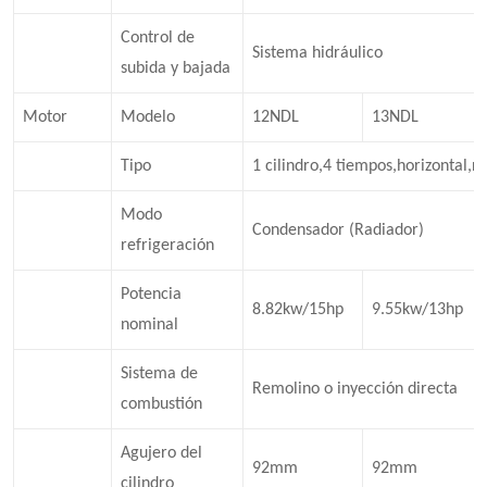
Control de
Sistema hidráulico
subida y bajada
Motor
Modelo
12NDL
13NDL
Tipo
1 cilindro,4 tiempos,horizontal,r
Modo
Condensador (Radiador)
refrigeración
Potencia
8.82kw/15hp
9.55kw/13hp
nominal
Sistema de
Remolino o inyección directa
combustión
Agujero del
92mm
92mm
cilindro