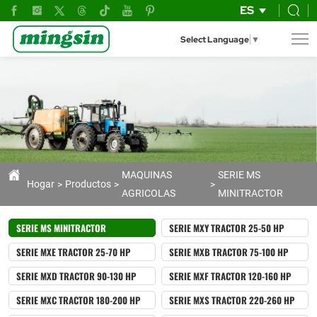
¡El
ES
mini
Select Language
▼
tractor
chino
de
20
HP
que
MAQUINAS
SERIE MS
Hogar
Productos
AGRICOLAS
MINITRACTOR
estabas
buscando!
SERIE MS MINITRACTOR
SERIE MXY TRACTOR 25-50 HP
SERIE MXE TRACTOR 25-70 HP
SERIE MXB TRACTOR 75-100 HP
SERIE MXD TRACTOR 90-130 HP
SERIE MXF TRACTOR 120-160 HP
SERIE MXC TRACTOR 180-200 HP
SERIE MXS TRACTOR 220-260 HP