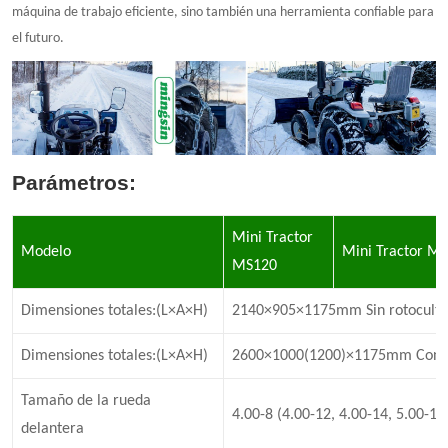
máquina de trabajo eficiente, sino también una herramienta confiable para
el futuro.
Parámetros:
Mini Tractor
Modelo
Mini Tractor
MS
MS120
Dimensiones totales:(L×A×H)
2140×905×1175mm Sin rotoculti
Dimensiones totales:(L×A×H)
2600×1000(1200)×1175mm Con ro
Tamaño de la rueda
4.00-8 (4.00-12, 4.00-14, 5.00-12
delantera