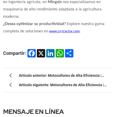
en ingeniería agrícola, en
Mingsin
nos especializamos en
maquinaria de alto rendimiento adaptada a la agricultura
moderna.
¿Desea optimizar su productividad?
Explore nuestra gama
completa de soluciones en
.
www.cn-tractor.com
Facebook
X
LinkedIn
WhatsApp
Share
Compartir:
Artículo anterior: Motocultores de Alta Eficiencia |
Maquinaria Agrícola Mingsin
Artículo siguiente: Motocultores de Alta Eficiencia |
Maquinaria Agrícola Mingsin
MENSAJE EN LÍNEA