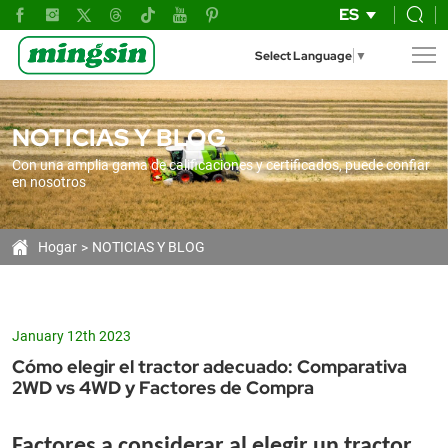
Encontrando
ES
su
Select Language
▼
Máquina
de
NOTICIAS Y BLOG
Trabajo:
Con una amplia gama de calificaciones y certificados, puede confiar
Guía
en nosotros
Definitiva
para
Hogar
NOTICIAS Y BLOG
Elegir
entre
January 12th 2023
Tractores
Cómo elegir el tractor adecuado: Comparativa
2WD
2WD vs 4WD y Factores de Compra
y
Factores a considerar al elegir un tractor