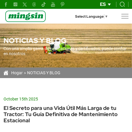
Guía
ES
Definitiva
Select Language
▼
de
Mantenimiento
NOTICIAS Y BLOG
Estacional
Con una amplia gama de calificaciones y certificados, puede confiar
para
en nosotros
Prolongar
la
Hogar
NOTICIAS Y BLOG
Vida
Útil
October 15th 2025
de
El Secreto para una Vida Útil Más Larga de tu
tu
Tractor: Tu Guía Definitiva de Mantenimiento
Estacional
Tractor